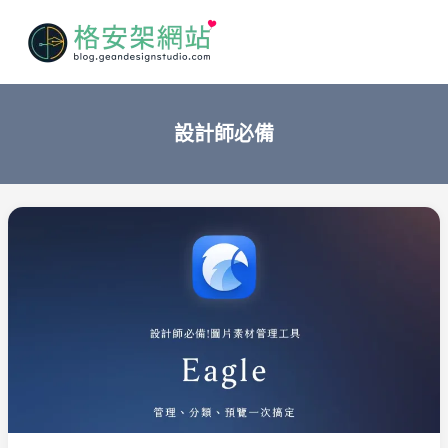
搜
跳
Main
尋
至
Men
主
要
內
設計師必備
容