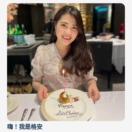
FontForge
製
作
自
訂
字
型
嗨！我是格安