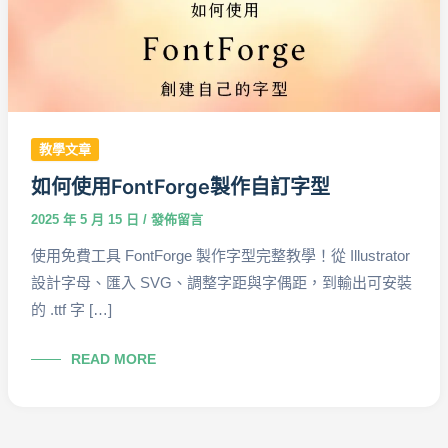
多？
Eagle
幫
你
有
效
教學文章
分
類
如何使用FontForge製作自訂字型
設
2025 年 5 月 15 日
/
發佈留言
計
使用免費工具 FontForge 製作字型完整教學！從 Illustrator
素
設計字母、匯入 SVG、調整字距與字偶距，到輸出可安裝
材
的 .ttf 字 […]
如
READ MORE
何
使
用