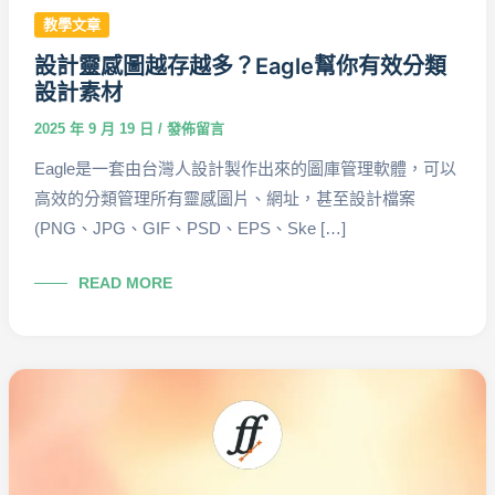
教學文章
設計靈感圖越存越多？Eagle幫你有效分類
設計素材
2025 年 9 月 19 日
/
發佈留言
Eagle是一套由台灣人設計製作出來的圖庫管理軟體，可以
高效的分類管理所有靈感圖片、網址，甚至設計檔案
(PNG、JPG、GIF、PSD、EPS、Ske […]
設
READ MORE
計
靈
感
圖
越
存
越