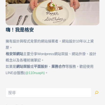
與
「品
牌
主
場」？
嗨！我是格安
擁有設計與程式背景的網站接案者，網站設計10年以上資
歷。
格安架網站
主要分享Wordpress網站架設、網站外掛、設計
概念以及各種前端筆記。
如果是
網站架設
或
平面設計
、
業務合作
等服務，歡迎使用
LINE@服務(
@110nuaph)
。