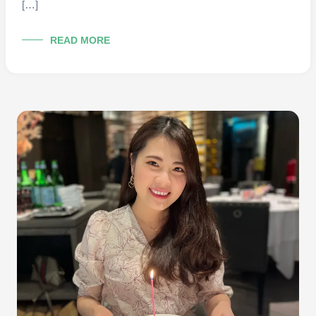
[…]
你
READ MORE
的
個
人
品
牌
網
站
如
何
成
為
「數
位
名
片」